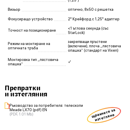
(1,25")
Визьор
оптично, 8x50 с решетка
Фокусиращо устройство
2" Крейфорд с 1,25" адаптер
<1 ъглова секунда (със
Точност на позициониране
StarLock)
закрепващи пръстени
Режим на монтиране на
(включени), плоча „лястовича
оптичната тръба
опашка“ (стандарт на Vixen)
Монтировка тип „лястовича
✓
опашка“
Препратки
и изтегляния
Ръководство за потребителя: телескопи
щракнете за
Meade LX70 (pdf) EN
(PDF, 1.01 Mb)
изтегляне