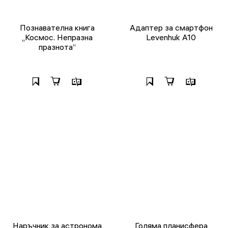
Познавателна книга
Адаптер за смартфон
„Космос. Непразна
Levenhuk A10
празнота“
Наръчник за астронома
Голяма планисфера