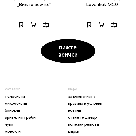
„Вижте всичко“
Levenhuk M20
вижте
всички
каталог
инфо
телескопи
за компанията
микроскопи
правила и условия
бинокли
новини
зрителни тръби
станете дилър
лупи
полезни ревюта
монокли
марки