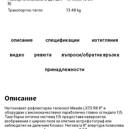
В)
Транспортно тегло
13.48 kg
описание
спецификации
изтегляния
видео
ревюта
въпроси/обратна връзка
принадлежности
Описание
Нютоновият рефлекторен телескоп Meade LX70 R8 8" е
оборудван с висококачествено параболично главно огледало f/5.
Тази бърза оптична система f/5 предоставя невероятни
изображения с широко поле за опитния астрофотограф или
наблюдател на далечния Космос. Неговата 8" апертура позволява