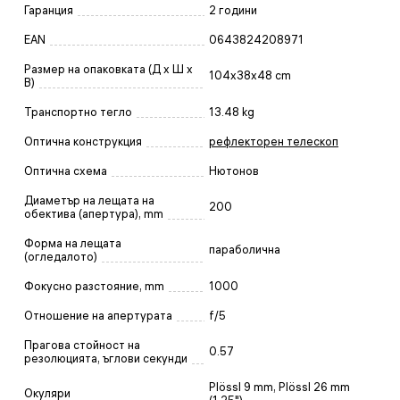
Гаранция
2 години
EAN
0643824208971
Размер на опаковката (Д x Ш x
104x38x48 cm
В)
Транспортно тегло
13.48 kg
Оптична конструкция
рефлекторен телескоп
Оптична схема
Нютонов
Диаметър на лещата на
200
обектива (апертура), mm
Форма на лещата
параболична
(огледалото)
Фокусно разстояние, mm
1000
Отношение на апертурата
f/5
Прагова стойност на
0.57
резолюцията, ъглови секунди
Plössl 9 mm, Plössl 26 mm
Окуляри