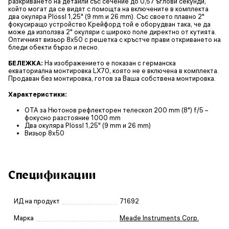
разкриването на детайли със сечение до 0,57 ъглови секунди,
който могат да се видят с помощта на включените в комплекта
два окуляра Plössl 1,25" (9 mm и 26 mm). Със своето плавно 2"
фокусиращо устройство Крейфорд той е оборудван така, че да
може да използва 2" окуляри с широко поле директно от кутията.
Оптичният визьор 8x50 с решетка с кръстче прави откриването на
бледи обекти бързо и лесно.
БЕЛЕЖКА:
На изображението е показан с германска
екваториална монтировка LX70, която не е включена в комплекта.
Продаван без монтировка, готов за Ваша собствена монтировка.
Характеристики:
OTA за Нютонов рефлекторен телескоп 200 mm (8") f/5 –
фокусно разстояние 1000 mm
Два окуляра Plössl 1,25" (9 mm и 26 mm)
Визьор 8x50
Спецификации
ИД на продукт
71692
Марка
Meade Instruments Corp.