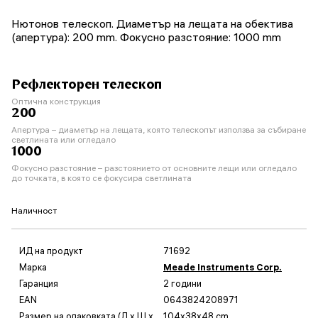
Нютонов телескоп. Диаметър на лещата на обектива
(апертура): 200 mm. Фокусно разстояние: 1000 mm
Рефлекторен телескоп
Оптична конструкция
200
Апертура – диаметър на лещата, която телескопът използва за събиране
светлината или огледало
1000
Фокусно разстояние – разстоянието от основните лещи или огледало
до точката, в която се фокусира светлината
Наличност
ИД на продукт
71692
Марка
Meade Instruments Corp.
Гаранция
2 години
EAN
0643824208971
Размер на опаковката (Д x Ш x
104x38x48 cm