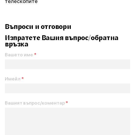
телескопите
Въпроси и отговори
Изпратете Вашия въпрос/обратна
връзка
Вашето име
*
Имейл
*
Вашият въпрос/коментар
*