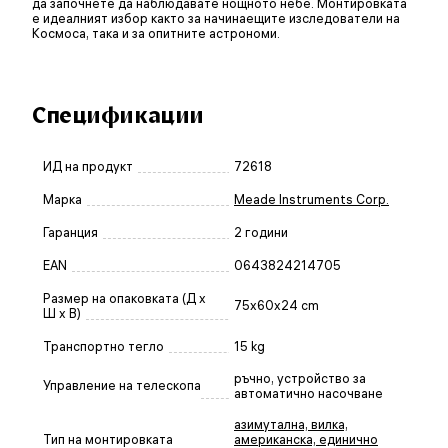
да започнете да наблюдавате нощното небе. Монтировката
е идеалният избор както за начинаещите изследователи на
Космоса, така и за опитните астрономи.
Спецификации
ИД на продукт
72618
Марка
Meade Instruments Corp.
Гаранция
2 години
EAN
0643824214705
Размер на опаковката (Д x
75x60x24 cm
Ш x В)
Транспортно тегло
15 kg
ръчно, устройство за
Управление на телескопа
автоматично насочване
азимутална, вилка,
Тип на монтировката
американска, единично