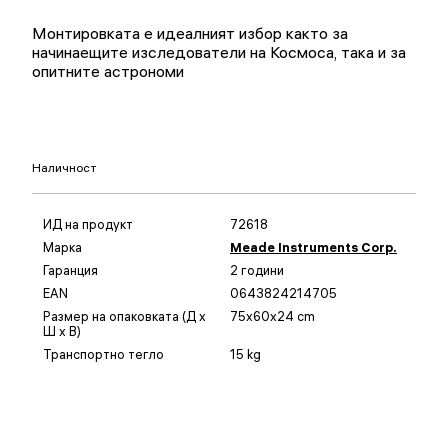
Монтировката е идеалният избор както за
начинаещите изследователи на Космоса, така и за
опитните астрономи
Наличност
ИД на продукт
72618
Марка
Meade Instruments Corp.
Гаранция
2 години
EAN
0643824214705
Размер на опаковката (Д x
75x60x24 cm
Ш x В)
Транспортно тегло
15 kg