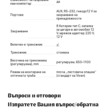
да
към компютър
AUX, RS-232, гнездо12 V за
Портове
захранване на
принадлежности
8 батерии тип C, запалка
за цигари в автомобил 12
Захранване
V, мрежов адаптер 220 V,
12 V
Включен е триножник
✓
Триножник
стомана
Височина на триножника
регулируем, 650–1100
(регулируема), mm
Режим на монтиране на
плоча „лястовича опашка“
оптичната тръба
(стандарт на Vixen)
Въпроси и отговори
Изпратете Вашия въпрос/обратна