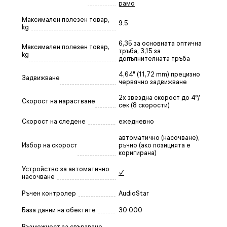
рамо
Максимален полезен товар,
9.5
kg
6,35 за основната оптична
Максимален полезен товар,
тръба; 3,15 за
kg
допълнителната тръба
4,64" (11,72 mm) прецизно
Задвижване
червячно задвижване
2х звездна скорост до 4°/
Скорост на нарастване
сек (8 скорости)
Скорост на следене
ежедневно
автоматично (насочване),
Избор на скорост
ръчно (ако позицията е
коригирана)
Устройство за автоматично
✓
насочване
Ръчен контролер
AudioStar
База данни на обектите
30 000
Възможност за свързване