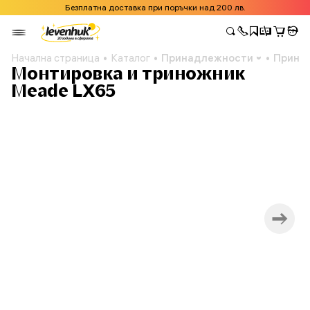
Безплатна доставка при поръчки над 200 лв.
Начална страница
Каталог
Принадлежности
Принад
Монтировка и триножник
Meade LX65