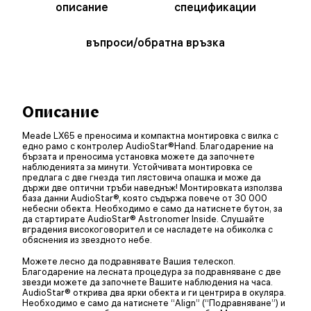
описание
спецификации
въпроси/обратна връзка
Описание
Meade LX65 е преносима и компактна монтировка с вилка с
едно рамо с контролер AudioStar®Hand. Благодарение на
бързата и преносима установка можете да започнете
наблюденията за минути. Устойчивата монтировка се
предлага с две гнезда тип лястовича опашка и може да
държи две оптични тръби наведнъж! Монтировката използва
база данни AudioStar®, която съдържа повече от 30 000
небесни обекта. Необходимо е само да натиснете бутон, за
да стартирате AudioStar® Astronomer Inside. Слушайте
вградения високоговорител и се насладете на обиколка с
обяснения из звездното небе.
Можете лесно да подравнявате Вашия телескоп.
Благодарение на лесната процедура за подравняване с две
звезди можете да започнете Вашите наблюдения на часа.
AudioStar® открива два ярки обекта и ги центрира в окуляра.
Необходимо е само да натиснете “Align” (“Подравняване”) и