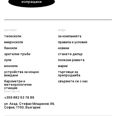
каталог
инфо
телескопи
за компанията
микроскопи
правила и условия
бинокли
новини
зрителни тръби
станете дилър
лупи
полезни ревюта
монокли
марки
устройства за нощно
търговци за
виждане
препродажба
барометри и
свържете се с нас
метеорологични
станции
Контакти
+359 882 53 76 89
ул. Акад. Стефан Младенов 46,
София, 1700, България