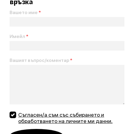
връзка
Вашето име
*
Имейл
*
Вашият въпрос/коментар
*
Съгласен/а съм със събирането и
обработването на личните ми данни.